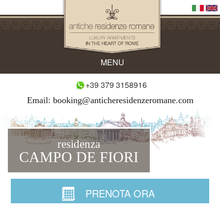
+39 379 3158916
MENU
+39 379 3158916
Email:
booking@anticheresidenzeromane.com
residenza
CAMPO DE FIORI
PRENOTA ORA