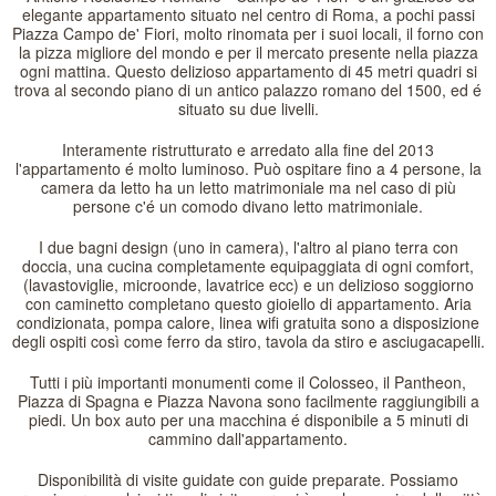
elegante appartamento situato nel centro di Roma, a pochi passi
Piazza Campo de' Fiori, molto rinomata per i suoi locali, il forno con
la pizza migliore del mondo e per il mercato presente nella piazza
ogni mattina. Questo delizioso appartamento di 45 metri quadri si
trova al secondo piano di un antico palazzo romano del 1500, ed é
situato su due livelli.
Interamente ristrutturato e arredato alla fine del 2013
l'appartamento é molto luminoso. Può ospitare fino a 4 persone, la
camera da letto ha un letto matrimoniale ma nel caso di più
persone c'é un comodo divano letto matrimoniale.
I due bagni design (uno in camera), l'altro al piano terra con
doccia, una cucina completamente equipaggiata di ogni comfort,
(lavastoviglie, microonde, lavatrice ecc) e un delizioso soggiorno
con caminetto completano questo gioiello di appartamento. Aria
condizionata, pompa calore, linea wifi gratuita sono a disposizione
degli ospiti così come ferro da stiro, tavola da stiro e asciugacapelli.
Tutti i più importanti monumenti come il Colosseo, il Pantheon,
Piazza di Spagna e Piazza Navona sono facilmente raggiungibili a
piedi. Un box auto per una macchina é disponibile a 5 minuti di
cammino dall'appartamento.
Disponibilità di visite guidate con guide preparate. Possiamo