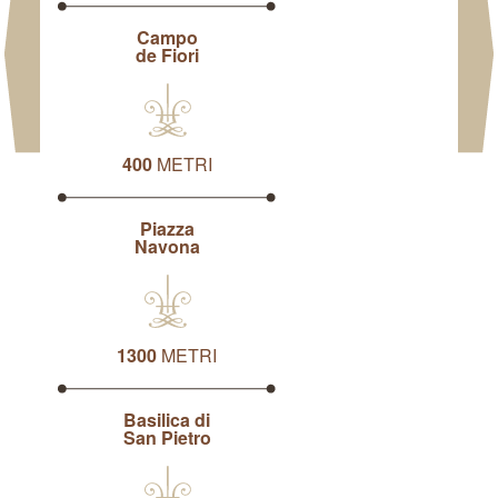
Campo
de Fiori
400
METRI
Piazza
Navona
1300
METRI
Basilica di
San Pietro